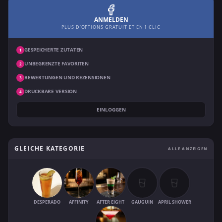
ANMELDEN
PLUS D'OPTIONS GRATUIT ET EN 1 CLIC
GESPEICHERTE ZUTATEN
1
UNBEGRENZTE FAVORITEN
2
BEWERTUNGEN UND REZENSIONEN
3
DRUCKBARE VERSION
4
EINLOGGEN
GLEICHE KATEGORIE
ALLE ANZEIGEN
DESPERADO
AFFINITY
AFTER EIGHT
GAUGUIN
APRIL SHOWER