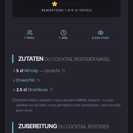
BEWERTUNG 1.0/5 (3 VOTES)
1 PERS.
1 MIN.
6,330 VUES
ZUTATEN
DU COCKTAIL ROSTIGER NAGEL
5 cl
Whisky
— (scotch)
Eiswürfel
2.5 cl
Drambuie
Certains liens « acheter » sont des liens affiliés Amazon : si vous
achetez via ces liens, nous percevons une commission, sans surcoût
pour vous.
ZUBEREITUNG
DU COCKTAIL ROSTIGER