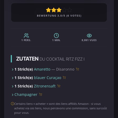
BEWERTUNG 3.0/5 (6 VOTES)
1 PERS.
1 MIN.
8,991 VUES
ZUTATEN
DU COCKTAIL RITZ FIZZ I
1 Strich(e)
Amaretto
— Disaronno
1 Strich(e)
blauer Curaçao
1 Strich(e)
Zitronensaft
Champagner
Certains liens « acheter » sont des liens affiliés Amazon : si vous
achetez via ces liens, nous percevons une commission, sans surcoût
pour vous.