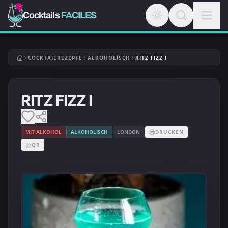
Cocktails
FACILES
COCKTAILREZEPTE
ALKOHOLISCH
RITZ FIZZ I
RITZ FIZZ I
MIT ALKOHOL
ALKOHOLISCH
LONDON
DRUCKEN
QR