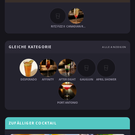
RITZ FIZZ II
CANADIAN RITZ FIZZ
GLEICHE KATEGORIE
ALLE ANZEIGEN
DESPERADO
AFFINITY
AFTER EIGHT
GAUGUIN
APRIL SHOWER
PORT ANTONIO
ZUFÄLLIGER COCKTAIL