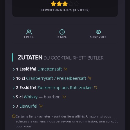
BEWERTUNG 3.0/5 (3 VOTES)
1 PERS.
2 MIN.
5,357 VUES
ZUTATEN
DU COCKTAIL RHETT BUTLER
1 Esslöffel
Limettensaft
10 cl
Cranberrysaft / Preiselbeersaft
2 Esslöffel
Zuckersirup aus Rohrzucker
5 cl
Whisky
— bourbon
7
Eiswürfel
Certains liens « acheter » sont des liens affiliés Amazon : si vous
achetez via ces liens, nous percevons une commission, sans surcoût
pour vous.