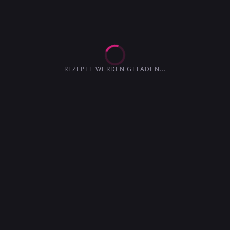
EXTRA-TROCKEN
TROCKENER
4.2
3.6
MARTINI
3.6
3.0
4.1
4.5
3.7
REZEPTE WERDEN GELADEN...