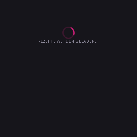
EXTRA-TROCKEN
TROCKENER
4.2
3.6
MARTINI
3.6
3.0
4.1
4.5
3.7
REZEPTE WERDEN GELADEN...