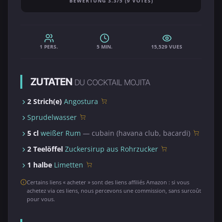
BEWERTUNG 3.3/5 (9 VOTES)
1 PERS.
5 MIN.
15,529 VUES
ZUTATEN
DU COCKTAIL MOJITA
2 Strich(e)
Angostura
Sprudelwasser
5 cl
weißer Rum
— cubain (havana club, bacardi)
2 Teelöffel
Zuckersirup aus Rohrzucker
1 halbe
Limetten
Certains liens « acheter » sont des liens affiliés Amazon : si vous
achetez via ces liens, nous percevons une commission, sans surcoût
pour vous.