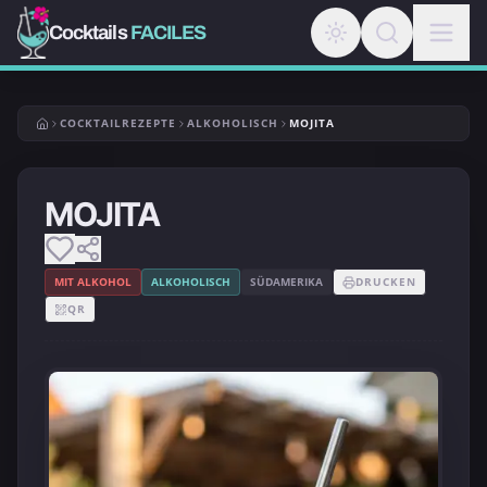
Cocktails
FACILES
COCKTAILREZEPTE
ALKOHOLISCH
MOJITA
MOJITA
MIT ALKOHOL
ALKOHOLISCH
SÜDAMERIKA
DRUCKEN
QR