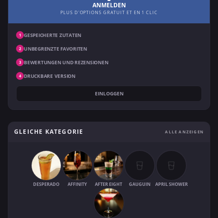
ANMELDEN
PLUS D'OPTIONS GRATUIT ET EN 1 CLIC
GESPEICHERTE ZUTATEN
1
UNBEGRENZTE FAVORITEN
2
BEWERTUNGEN UND REZENSIONEN
3
DRUCKBARE VERSION
4
EINLOGGEN
GLEICHE KATEGORIE
ALLE ANZEIGEN
DESPERADO
AFFINITY
AFTER EIGHT
GAUGUIN
APRIL SHOWER