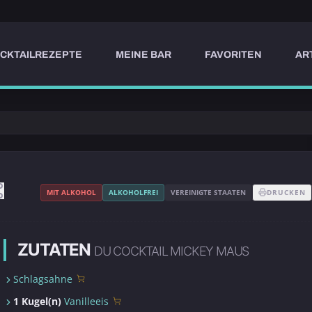
CKTAILREZEPTE
MEINE BAR
FAVORITEN
AR
MIT ALKOHOL
ALKOHOLFREI
VEREINIGTE STAATEN
DRUCKEN
ZUTATEN
DU COCKTAIL MICKEY MAUS
Schlagsahne
1 Kugel(n)
Vanilleeis