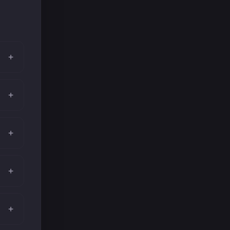
+
+
+
+
+