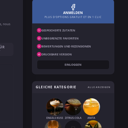
ANMELDEN
PLUS D'OPTIONS GRATUIT ET EN 1 CLIC
ns, nous
GESPEICHERTE ZUTATEN
1
UNBEGRENZTE FAVORITEN
2
BEWERTUNGEN UND REZENSIONEN
FÜR
3
T
DRUCKBARE VERSION
4
EINLOGGEN
GLEICHE KATEGORIE
ALLE ANZEIGEN
ENGELS KUSS
ZITRUS-COLA
ANITA