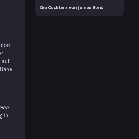
Die Cocktails von James Bond
ofort
er
 auf
 Nähe
eien
g in