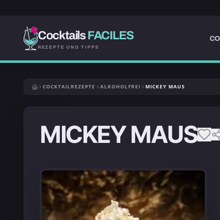
Cocktails
FACILES
CO
REZEPTE UND TIPPS
COCKTAILREZEPTE
ALKOHOLFREI
MICKEY MAUS
MICKEY MAUS