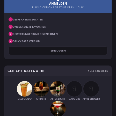
ANMELDEN
PLUS D'OPTIONS GRATUIT ET EN 1 CLIC
GESPEICHERTE ZUTATEN
1
UNBEGRENZTE FAVORITEN
2
BEWERTUNGEN UND REZENSIONEN
3
DRUCKBARE VERSION
4
EINLOGGEN
GLEICHE KATEGORIE
ALLE ANZEIGEN
DESPERADO
AFFINITY
AFTER EIGHT
GAUGUIN
APRIL SHOWER