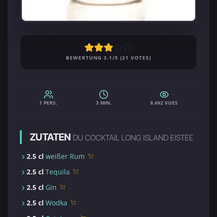
BEWERTUNG 3.1/5 (21 VOTES)
1 PERS.
3 MIN.
9,492 VUES
ZUTATEN
DU COCKTAIL LONG ISLAND EISTEE
2.5 cl
weißer Rum
2.5 cl
Tequila
2.5 cl
Gin
2.5 cl
Wodka