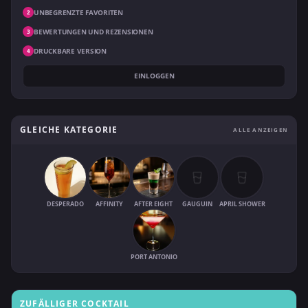
UNBEGRENZTE FAVORITEN
2
BEWERTUNGEN UND REZENSIONEN
3
DRUCKBARE VERSION
4
EINLOGGEN
GLEICHE KATEGORIE
ALLE ANZEIGEN
DESPERADO
AFFINITY
AFTER EIGHT
GAUGUIN
APRIL SHOWER
PORT ANTONIO
ZUFÄLLIGER COCKTAIL