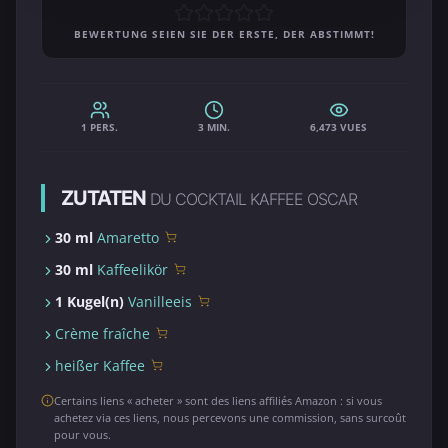
BEWERTUNG SEIEN SIE DER ERSTE, DER ABSTIMMT!
1 PERS.
3 MIN.
6,473 VUES
ZUTATEN
DU COCKTAIL KAFFEE OSCAR
30 ml
Amaretto
30 ml
Kaffeelikör
1 Kugel(n)
Vanilleeis
Crème fraîche
heißer Kaffee
Certains liens « acheter » sont des liens affiliés Amazon : si vous
achetez via ces liens, nous percevons une commission, sans surcoût
pour vous.