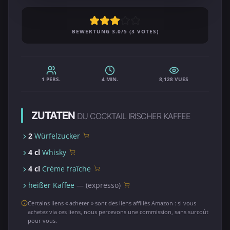
BEWERTUNG 3.0/5 (3 VOTES)
1 PERS.
4 MIN.
8,128 VUES
ZUTATEN
DU COCKTAIL IRISCHER KAFFEE
2
Würfelzucker
4 cl
Whisky
4 cl
Crème fraîche
heißer Kaffee
— (expresso)
Certains liens « acheter » sont des liens affiliés Amazon : si vous
achetez via ces liens, nous percevons une commission, sans surcoût
pour vous.