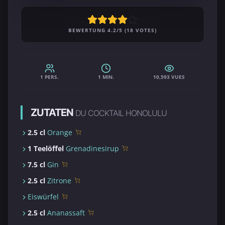
BEWERTUNG 4.2/5 (18 VOTES)
1 PERS.
1 MIN.
10,593 VUES
ZUTATEN
DU COCKTAIL HONOLULU
2.5 cl
Orange
1 Teelöffel
Grenadinesirup
7.5 cl
Gin
2.5 cl
Zitrone
Eiswürfel
2.5 cl
Ananassaft