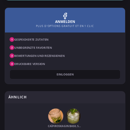
ANMELDEN
PLUS D'OPTIONS GRATUIT ET EN 1 CLIC
GESPEICHERTE ZUTATEN
1
UNBEGRENZTE FAVORITEN
2
BEWERTUNGEN UND REZENSIONEN
3
DRUCKBARE VERSION
4
EINLOGGEN
ÄHNLICH
CAÏPIROSKA
GIN BASIL SMASH