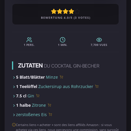
BEWERTUNG 4.0/5 (3 VOTES)
1 PERS.
1 MIN.
7,709 VUES
ZUTATEN
DU COCKTAIL GIN-BECHER
5 Blatt/Blätter
Minze
1 Teelöffel
Zuckersirup aus Rohrzucker
7.5 cl
Gin
1 halbe
Zitrone
zerstoßenes Eis
Certains liens « acheter » sont des liens affiliés Amazon : si vous
achetez via ces liens, nous percevons une commission, sans surcoût