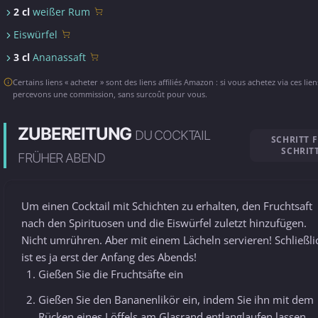
2 cl
weißer Rum
Eiswürfel
3 cl
Ananassaft
Certains liens « acheter » sont des liens affiliés Amazon : si vous achetez via ces lie
percevons une commission, sans surcoût pour vous.
ZUBEREITUNG
DU COCKTAIL
SCHRITT 
SCHRIT
FRÜHER ABEND
Um einen Cocktail mit Schichten zu erhalten, den Fruchtsaft
nach den Spirituosen und die Eiswürfel zuletzt hinzufügen.
Nicht umrühren. Aber mit einem Lächeln servieren! Schließli
ist es ja erst der Anfang des Abends!
Gießen Sie die Fruchtsäfte ein
Gießen Sie den Bananenlikör ein, indem Sie ihn mit dem
Rücken eines Löffels am Glasrand entlanglaufen lassen