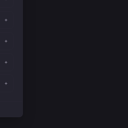
+
+
+
+