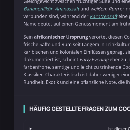
Gleichgewicht zwischen fruchtiger Süße und eine
Bananenlikör
,
Ananassaft
und
weißem Rum
erin
verbunden sind, während der
Karottensaft
eine 
Name deutet auf einen Genussmoment am frühen 
Sein
afrikanischer Ursprung
verortet diesen Co
frische Säfte und Rum seit Langem in Trinkkultu
karibischen und kolonialen Einflüssen geprägt s
dokumentiert ist, scheint
Early Evening
eher zu j
farbenfrohe, samtige und leicht zu trinkende Co
Klassiker. Charakteristisch ist daher weniger ein
Rundheit, Exotik und eine pflanzliche Note, die
HÄUFIG GESTELLTE FRAGEN ZUM CO
Ist dieser 