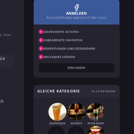
ANMELDEN
PLUS D'OPTIONS GRATUIT ET EN 1 CLIC
GESPEICHERTE ZUTATEN
1
ns, nous
UNBEGRENZTE FAVORITEN
2
BEWERTUNGEN UND REZENSIONEN
3
DRUCKBARE VERSION
4
FÜR
T
EINLOGGEN
GLEICHE KATEGORIE
ALLE ANZEIGEN
ch
DESPERADO
AFFINITY
AFTER EIGHT