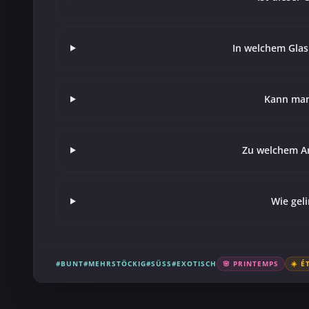
In welchem Glas
Kann man
Zu welchem An
Wie geli
#BUNT
#MEHRSTÖCKIG
#SÜSS
#EXOTISCH
🌸 PRINTEMPS
☀️ É