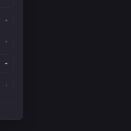
+
+
+
+