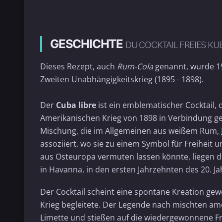
GESCHICHTE
DU COCKTAIL FREIES KU
Dieses Rezept, auch
Rum-Cola
genannt, wurde 19
Zweiten Unabhängigkeitskrieg (1895 - 1898).
Der
Cuba libre
ist ein emblematischer Cocktail,
Amerikanischen Krieg von 1898 in Verbindung ge
Mischung, die im Allgemeinen aus weißem Rum,
assoziiert, wo sie zu einem Symbol für Freiheit
aus Osteuropa vermuten lassen könnte, liegen di
in Havanna, in den ersten Jahrzehnten des 20. J
Der Cocktail scheint eine spontane Kreation gew
Krieg begleitete. Der Legende nach mischten am
Limette und stießen auf die wiedergewonnene Fre