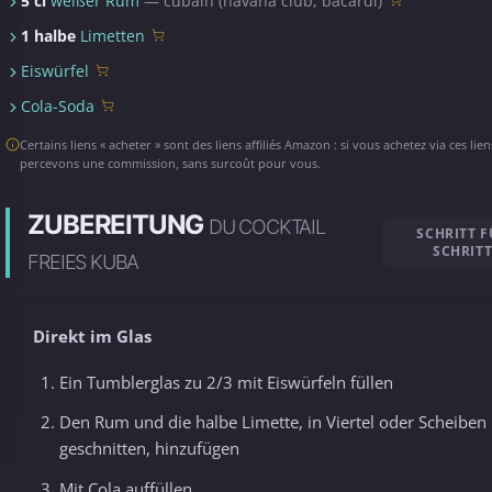
5 cl
weißer Rum
— cubain (havana club, bacardi)
1 halbe
Limetten
Eiswürfel
Cola-Soda
Certains liens « acheter » sont des liens affiliés Amazon : si vous achetez via ces lie
percevons une commission, sans surcoût pour vous.
ZUBEREITUNG
DU COCKTAIL
SCHRITT F
SCHRIT
FREIES KUBA
Direkt im Glas
Ein Tumblerglas zu 2/3 mit Eiswürfeln füllen
Den Rum und die halbe Limette, in Viertel oder Scheiben
geschnitten, hinzufügen
Mit Cola auffüllen