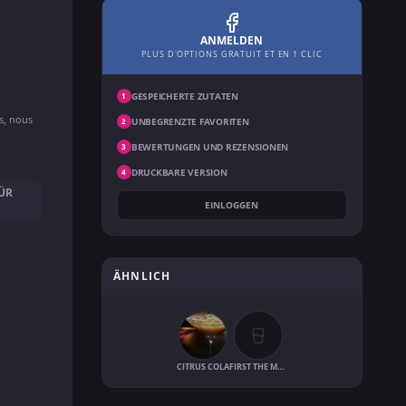
ANMELDEN
PLUS D'OPTIONS GRATUIT ET EN 1 CLIC
GESPEICHERTE ZUTATEN
1
ns, nous
UNBEGRENZTE FAVORITEN
2
BEWERTUNGEN UND REZENSIONEN
3
DRUCKBARE VERSION
4
ÜR
EINLOGGEN
T
ÄHNLICH
CITRUS COLA
FIRST THE MONEY