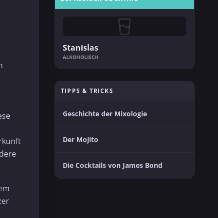
Stanislas
ALKOHOLISCH
m
TIPPS & TRICKS
Geschichte der Mixologie
ese
Der Mojito
rkunft
ndere
Die Cocktails von James Bond
dem
zer