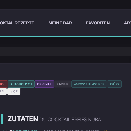
CKTAILREZEPTE
MEINE BAR
FAVORITEN
AR
HOL
ALKOHOLISCH
ORIGINAL
KARIBIK
#GROSSE KLASSIKER
#SÜSS
EN
QR
ZUTATEN
DU COCKTAIL FREIES KUBA