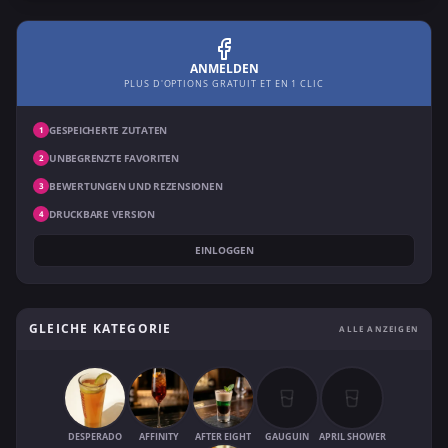
ANMELDEN
PLUS D'OPTIONS GRATUIT ET EN 1 CLIC
GESPEICHERTE ZUTATEN
1
UNBEGRENZTE FAVORITEN
2
BEWERTUNGEN UND REZENSIONEN
3
DRUCKBARE VERSION
4
EINLOGGEN
GLEICHE KATEGORIE
ALLE ANZEIGEN
DESPERADO
AFFINITY
AFTER EIGHT
GAUGUIN
APRIL SHOWER