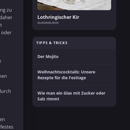
ung zu
Lothringischer Kir
 daher
ALKOHOLISCH
t
n oder
TIPPS & TRICKS
Der Mojito
e
Weihnachtscocktails: Unsere
onen
Rezepte für die Festtage
durch
Wie man ein Glas mit Zucker oder
Salz rimmt
hen
 festes