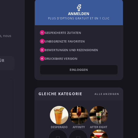
ANMELDEN
PLUS D'OPTIONS GRATUIT ET EN 1 CLIC
GESPEICHERTE ZUTATEN
1
ns, nous
UNBEGRENZTE FAVORITEN
2
BEWERTUNGEN UND REZENSIONEN
3
DRUCKBARE VERSION
4
ÜR
EINLOGGEN
GLEICHE KATEGORIE
ALLE ANZEIGEN
DESPERADO
AFFINITY
AFTER EIGHT