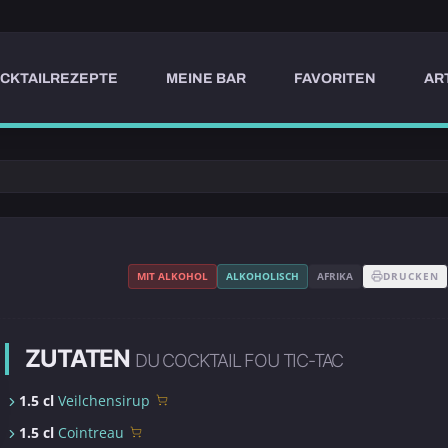
CKTAILREZEPTE
MEINE BAR
FAVORITEN
AR
MIT ALKOHOL
ALKOHOLISCH
AFRIKA
DRUCKEN
ZUTATEN
DU COCKTAIL FOU TIC-TAC
1.5 cl
Veilchensirup
1.5 cl
Cointreau