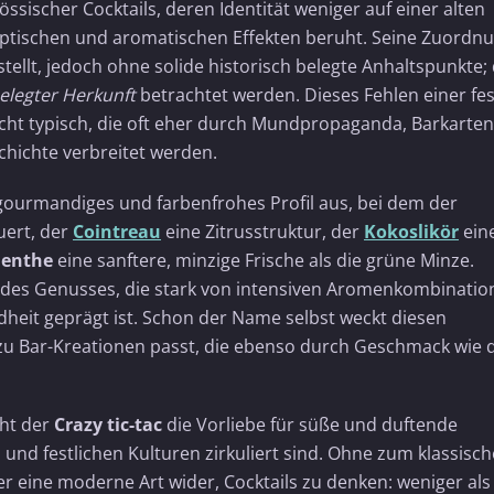
össischer Cocktails, deren Identität weniger auf einer alten
optischen und aromatischen Effekten beruht. Seine Zuordn
tellt, jedoch ohne solide historisch belegte Anhaltspunkte;
elegter Herkunft
betrachtet werden. Dieses Fehlen einer fes
echt typisch, die oft eher durch Mundpropaganda, Barkarte
chichte verbreitet werden.
 gourmandiges und farbenfrohes Profil aus, bei dem der
uert, der
Cointreau
eine Zitrusstruktur, der
Kokoslikör
ein
Menthe
eine sanftere, minzige Frische als die grüne Minze.
ik des Genusses, die stark von intensiven Aromenkombinati
heit geprägt ist. Schon der Name selbst weckt diesen
ut zu Bar-Kreationen passt, die ebenso durch Geschmack wie 
cht der
Crazy tic-tac
die Vorliebe für süße und duftende
und festlichen Kulturen zirkuliert sind. Ohne zum klassisc
er eine moderne Art wider, Cocktails zu denken: weniger als