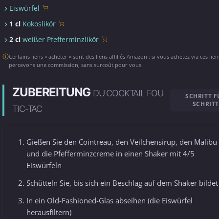
Eiswürfel
1 cl
Kokoslikör
2 cl
weißer Pfefferminzlikör
Certains liens « acheter » sont des liens affiliés Amazon : si vous achetez via ces lie
percevons une commission, sans surcoût pour vous.
ZUBEREITUNG
DU COCKTAIL FOU
SCHRITT F
SCHRITT
TIC-TAC
Gießen Sie den Cointreau, den Veilchensirup, den Malibu
und die Pfefferminzcreme in einen Shaker mit 4/5
Eiswürfeln
Schütteln Sie, bis sich ein Beschlag auf dem Shaker bildet
In ein Old-Fashioned-Glas abseihen (die Eiswürfel
herausfiltern)