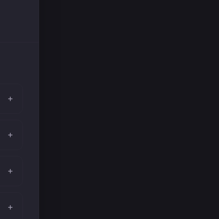
+
+
+
+