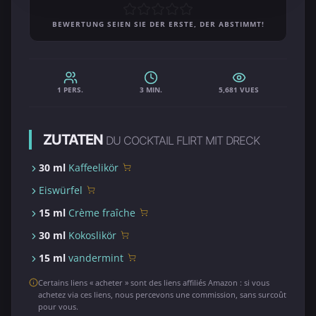
BEWERTUNG SEIEN SIE DER ERSTE, DER ABSTIMMT!
1 PERS.
3 MIN.
5,681 VUES
ZUTATEN
DU COCKTAIL FLIRT MIT DRECK
30 ml
Kaffeelikör
Eiswürfel
15 ml
Crème fraîche
30 ml
Kokoslikör
15 ml
vandermint
Certains liens « acheter » sont des liens affiliés Amazon : si vous
achetez via ces liens, nous percevons une commission, sans surcoût
pour vous.