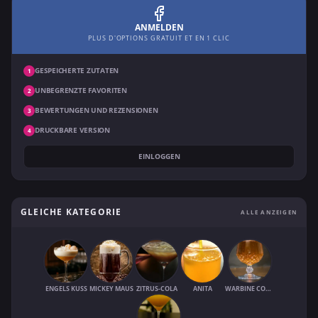
ANMELDEN
PLUS D'OPTIONS GRATUIT ET EN 1 CLIC
GESPEICHERTE ZUTATEN
1
UNBEGRENZTE FAVORITEN
2
BEWERTUNGEN UND REZENSIONEN
3
DRUCKBARE VERSION
4
EINLOGGEN
GLEICHE KATEGORIE
ALLE ANZEIGEN
ENGELS KUSS
MICKEY MAUS
ZITRUS-COLA
ANITA
WARBINE COOLER