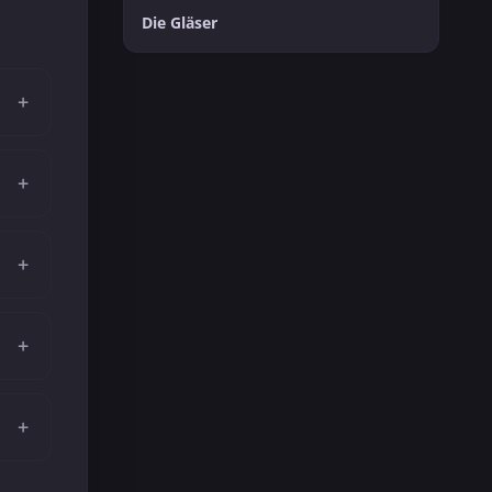
Die Gläser
+
+
+
+
+