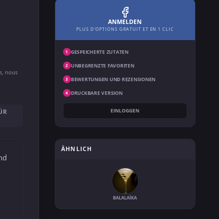
ANMELDEN
PLUS D'OPTIONS GRATUIT ET EN 1 CLIC
GESPEICHERTE ZUTATEN
1
UNBEGRENZTE FAVORITEN
2
ns, nous
BEWERTUNGEN UND REZENSIONEN
3
DRUCKBARE VERSION
4
EINLOGGEN
ÜR
ÄHNLICH
und
BALALAÏKA