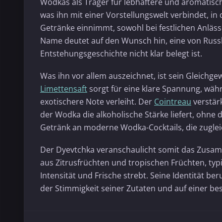
Wodkas als Träger für lebhaftere und aromatisc
was ihn mit einer Vorstellungswelt verbindet, in
Getränke einnimmt, sowohl bei festlichen Anlässe
Name deutet auf den Wunsch hin, eine von Russl
Entstehungsgeschichte nicht klar belegt ist.
Was ihn vor allem auszeichnet, ist sein Gleichg
Limettensaft
sorgt für eine klare Spannung, wä
exotischere Note verleiht. Der
Cointreau
verstär
der Wodka die alkoholische Stärke liefert, ohne
Getränk an moderne Wodka-Cocktails, die zugleic
Der Dyevtchka veranschaulicht somit das Zusamm
aus Zitrusfrüchten und tropischen Früchten, typ
Intensität und Frische strebt. Seine Identität b
der Stimmigkeit seiner Zutaten und auf einer be