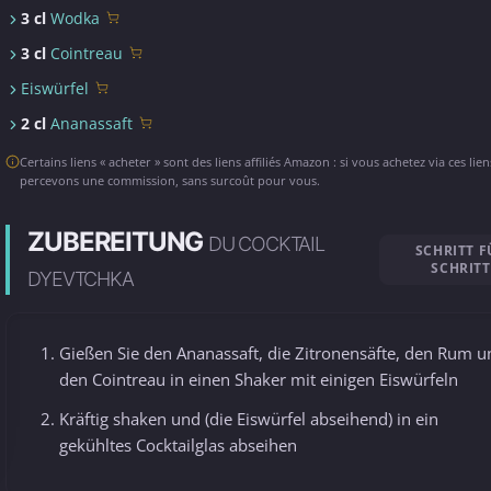
3 cl
Wodka
3 cl
Cointreau
Eiswürfel
2 cl
Ananassaft
Certains liens « acheter » sont des liens affiliés Amazon : si vous achetez via ces lie
percevons une commission, sans surcoût pour vous.
ZUBEREITUNG
DU COCKTAIL
SCHRITT F
SCHRITT
DYEVTCHKA
Gießen Sie den Ananassaft, die Zitronensäfte, den Rum 
den Cointreau in einen Shaker mit einigen Eiswürfeln
Kräftig shaken und (die Eiswürfel abseihend) in ein
gekühltes Cocktailglas abseihen