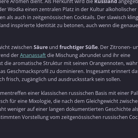
here Aromen dient. Als Herkunft wird die
Russland
angegeb
 der Wodka einen zentralen Platz in der Kultur alkoholischer
n als auch in zeitgenössischen Cocktails. Der slawisch kli
and inspirierte Identität zu betonen, auch wenn die genaue
ewicht zwischen
Säure
und
fruchtiger Süße
. Der Zitronen- u
hrend der
Ananassaft
die Mischung abrundet und ihr eine
kt die aromatische Struktur mit seinen Orangennoten, wäh
 das Geschmacksprofil zu dominieren. Insgesamt erinnert da
h frisch, zugänglich und ausdrucksstark sein sollen.
entreffen einer klassischen russischen Basis mit einer Pal
isch für eine Mixologie, die nach dem Gleichgewicht zwisch
eruht weniger auf einer langen dokumentierten Geschichte als
stimmten Vorstellung vom zeitgenössischen russischen Cock