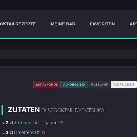
CKTAILREZEPTE
MEINE BAR
FAVORITEN
AR
MIT ALKOHOL
ALKOHOLISCH
RUSSLAND
DRUCKEN
ZUTATEN
DU COCKTAIL DYEVTCHKA
2 cl
Zitronensaft
— jaune
2 cl
Limettensaft