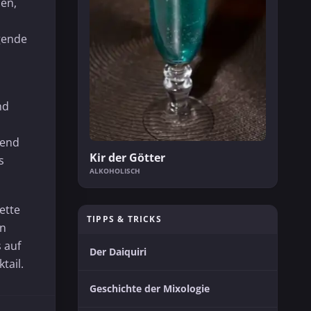
en,
ngende
nd
rend
Kir der Götter
s
ALKOHOLISCH
ette
TIPPS & TRICKS
en
 auf
Der Daiquiri
tail.
Geschichte der Mixologie