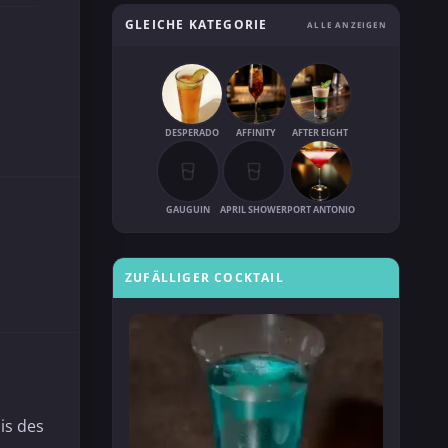
GLEICHE KATEGORIE
ALLE ANZEIGEN
DESPERADO
AFFINITY
AFTER EIGHT
GAUGUIN
APRIL SHOWER
PORT ANTONIO
ZUFÄLLIGER COCKTAIL
is des