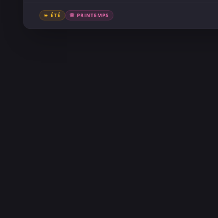
☀️ ÉTÉ
🌸 PRINTEMPS