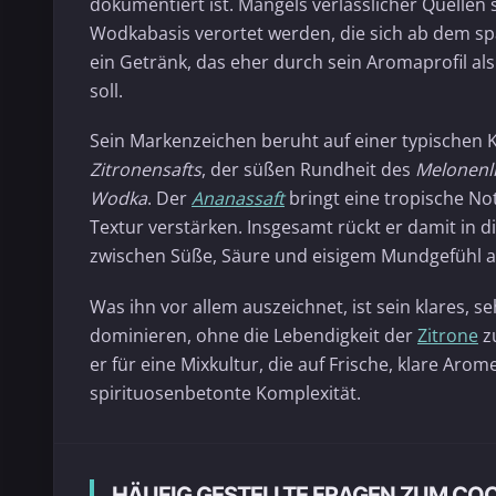
dokumentiert ist. Mangels verlässlicher Quellen 
Wodkabasis verortet werden, die sich ab dem spä
ein Getränk, das eher durch sein Aromaprofil als 
soll.
Sein Markenzeichen beruht auf einer typischen 
Zitronensafts
, der süßen Rundheit des
Melonenl
Wodka
. Der
Ananassaft
bringt eine tropische No
Textur verstärken. Insgesamt rückt er damit in di
zwischen Süße, Säure und eisigem Mundgefühl 
Was ihn vor allem auszeichnet, ist sein klares,
dominieren, ohne die Lebendigkeit der
Zitrone
zu
er für eine Mixkultur, die auf Frische, klare Arom
spirituosenbetonte Komplexität.
HÄUFIG GESTELLTE FRAGEN ZUM COC