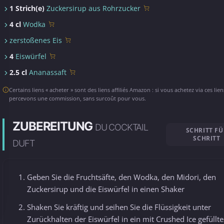
1 Strich(e)
Zuckersirup aus Rohrzucker
4 cl
Wodka
zerstoßenes Eis
4
Eiswürfel
2.5 cl
Ananassaft
Certains liens « acheter » sont des liens affiliés Amazon : si vous achetez via ces lie
percevons une commission, sans surcoût pour vous.
ZUBEREITUNG
DU COCKTAIL
SCHRITT FÜ
SCHRITT
DUFT
Geben Sie die Fruchtsäfte, den Wodka, den Midori, den
Zuckersirup und die Eiswürfel in einen Shaker
Shaken Sie kräftig und seihen Sie die Flüssigkeit unter
Zurückhalten der Eiswürfel in ein mit Crushed Ice gefüllte