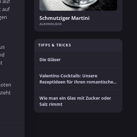
n auf
 auf
ugen
Schmutziger Martini
ALKOHOLISCH
TIPPS & TRICKS
aus
nd
Die Gläser
ht
Valentins-Cocktails: Unsere
Rezeptideen für Ihren romantischen
noten
Moment zu zweit
steht
Wie man ein Glas mit Zucker oder
Salz rimmt