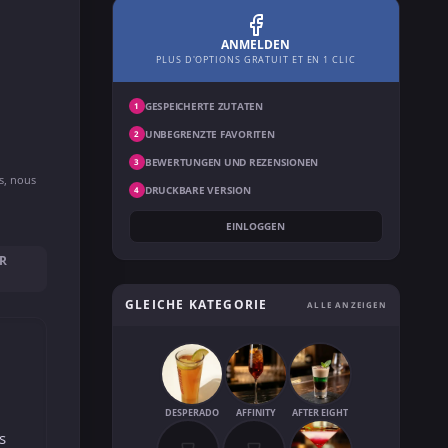
ANMELDEN
PLUS D'OPTIONS GRATUIT ET EN 1 CLIC
GESPEICHERTE ZUTATEN
1
UNBEGRENZTE FAVORITEN
2
BEWERTUNGEN UND REZENSIONEN
3
ns, nous
DRUCKBARE VERSION
4
EINLOGGEN
R
GLEICHE KATEGORIE
ALLE ANZEIGEN
DESPERADO
AFFINITY
AFTER EIGHT
s