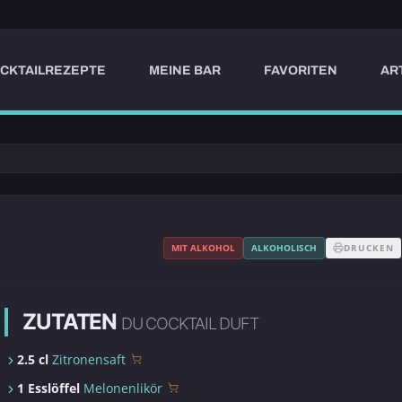
CKTAILREZEPTE
MEINE BAR
FAVORITEN
AR
MIT ALKOHOL
ALKOHOLISCH
DRUCKEN
ZUTATEN
DU COCKTAIL DUFT
2.5 cl
Zitronensaft
1 Esslöffel
Melonenlikör