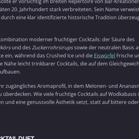
sollte er vorsichtig im breiten Repertoire von Bar-Kreatione
ten 20. Jahrhundert stark verbreiteten. Sein Name verweist
durch eine klar identifizierte historische Tradition überze
Kombination moderner fruchtiger Cocktails: der Säure des
ikörs
und des
Zuckerrohrsirups
sowie der neutralen Basis 
te ein, während das Crushed Ice und die
Eiswürfel
Frische u
e Nähe leicht trinkbarer Cocktails, die auf dem Gleichgewic
aufbauen.
 sehr zugängliches Aromaprofil, in dem Melonen- und Ananas
 überdecken. Wie viele fruchtige Cocktails auf Wodkabasis 
en und eine genussvolle Ästhetik setzt, statt auf bittere oder
KTAIL DUFT