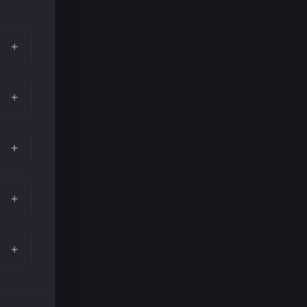
+
+
+
+
+