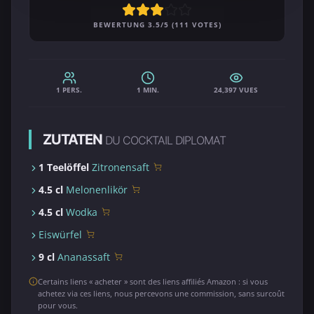
BEWERTUNG 3.5/5 (111 VOTES)
1 PERS.
1 MIN.
24,397 VUES
ZUTATEN
DU COCKTAIL DIPLOMAT
1 Teelöffel
Zitronensaft
4.5 cl
Melonenlikör
4.5 cl
Wodka
Eiswürfel
9 cl
Ananassaft
Certains liens « acheter » sont des liens affiliés Amazon : si vous
achetez via ces liens, nous percevons une commission, sans surcoût
pour vous.