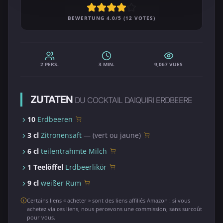
BEWERTUNG 4.0/5 (12 VOTES)
2 PERS.
3 MIN.
9,067 VUES
ZUTATEN
DU COCKTAIL DAIQUIRI ERDBEERE
10
Erdbeeren
3 cl
Zitronensaft
— (vert ou jaune)
6 cl
teilentrahmte Milch
1 Teelöffel
Erdbeerlikör
9 cl
weißer Rum
Certains liens « acheter » sont des liens affiliés Amazon : si vous
achetez via ces liens, nous percevons une commission, sans surcoût
pour vous.