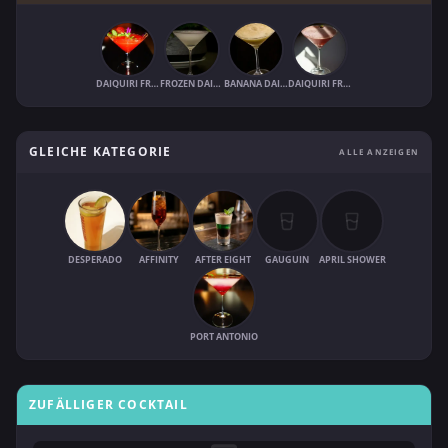
DAIQUIRI FRAISE MENTHE
FROZEN DAIQUIRI
BANANA DAIQUIRI (FROZEN)
DAIQUIRI FRAISE
GLEICHE KATEGORIE
ALLE ANZEIGEN
DESPERADO
AFFINITY
AFTER EIGHT
GAUGUIN
APRIL SHOWER
PORT ANTONIO
ZUFÄLLIGER COCKTAIL