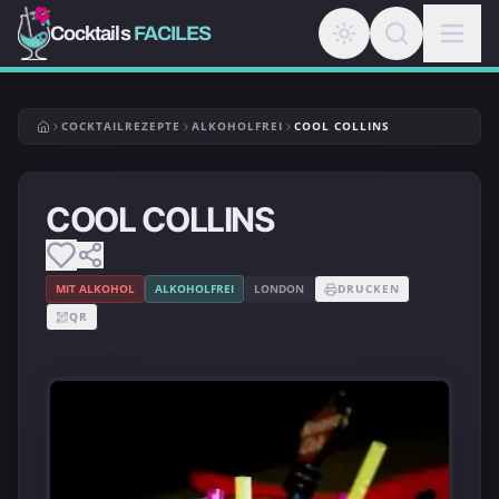
Cocktails
FACILES
COCKTAILREZEPTE
ALKOHOLFREI
COOL COLLINS
COOL COLLINS
MIT ALKOHOL
ALKOHOLFREI
LONDON
DRUCKEN
QR