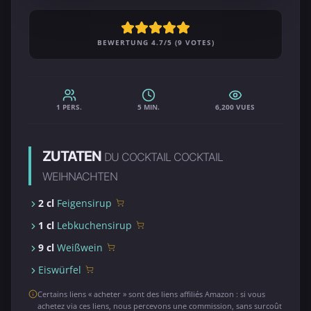
BEWERTUNG 4.7/5 (9 VOTES)
1 PERS.
5 MIN.
6,200 VUES
ZUTATEN
DU COCKTAIL COCKTAIL
WEIHNACHTEN
2 cl
Feigensirup
1 cl
Lebkuchensirup
9 cl
Weißwein
Eiswürfel
Certains liens « acheter » sont des liens affiliés Amazon : si vous
achetez via ces liens, nous percevons une commission, sans surcoût