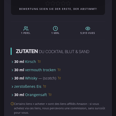
BEWERTUNG SEIEN SIE DER ERSTE, DER ABSTIMMT!
1 PERS.
1 MIN.
5,915 VUES
ZUTATEN
DU COCKTAIL BLUT & SAND
30 ml
Kirsch
30 ml
vermouth trocken
30 ml
Whisky
— (scotch)
zerstoßenes Eis
30 ml
Orangensaft
Certains liens « acheter » sont des liens affiliés Amazon : si vous
achetez via ces liens, nous percevons une commission, sans surcoût
pour vous.