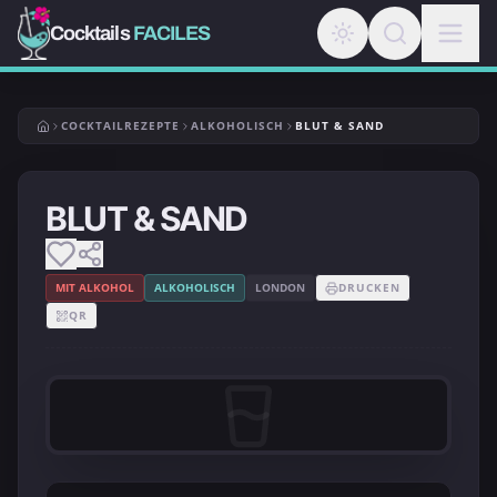
Cocktails
FACILES
COCKTAILREZEPTE
ALKOHOLISCH
BLUT & SAND
BLUT & SAND
MIT ALKOHOL
ALKOHOLISCH
LONDON
DRUCKEN
QR