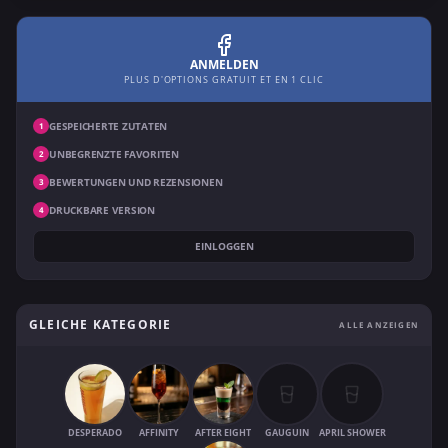
ANMELDEN
PLUS D'OPTIONS GRATUIT ET EN 1 CLIC
GESPEICHERTE ZUTATEN
1
UNBEGRENZTE FAVORITEN
2
BEWERTUNGEN UND REZENSIONEN
3
DRUCKBARE VERSION
4
EINLOGGEN
GLEICHE KATEGORIE
ALLE ANZEIGEN
DESPERADO
AFFINITY
AFTER EIGHT
GAUGUIN
APRIL SHOWER