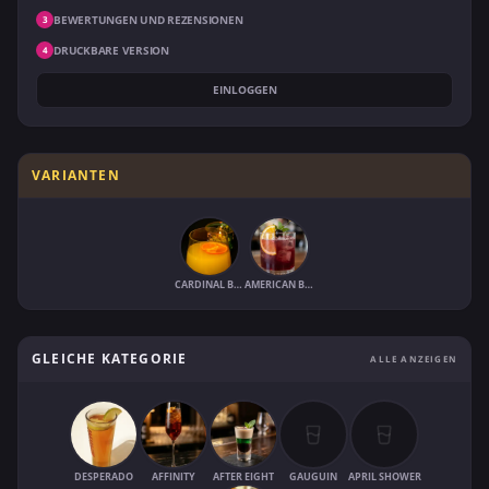
BEWERTUNGEN UND REZENSIONEN
3
DRUCKBARE VERSION
4
EINLOGGEN
VARIANTEN
CARDINAL BISHOP
AMERICAN BISHOP
GLEICHE KATEGORIE
ALLE ANZEIGEN
DESPERADO
AFFINITY
AFTER EIGHT
GAUGUIN
APRIL SHOWER