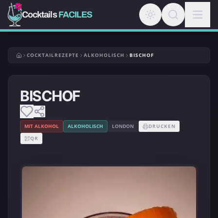
Cocktails
FACILES
COCKTAILREZEPTE
ALKOHOLISCH
BISCHOF
BISCHOF
MIT ALKOHOL
ALKOHOLISCH
LONDON
DRUCKEN
QR