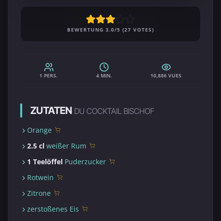
BEWERTUNG 3.0/5 (27 VOTES)
1 PERS.
4 MIN.
10,886 VUES
ZUTATEN
DU COCKTAIL BISCHOF
Orange
2.5 cl
weißer Rum
1 Teelöffel
Puderzucker
Rotwein
Zitrone
zerstoßenes Eis