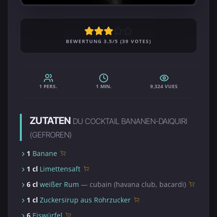
BEWERTUNG 3.5/5 (39 VOTES)
1 PERS.
1 MIN.
9,324 VUES
ZUTATEN
DU COCKTAIL BANANEN-DAIQUIRI
(GEFROREN)
1
Banane
1 cl
Limettensaft
6 cl
weißer Rum
— cubain (havana club, bacardi)
1 cl
Zuckersirup aus Rohrzucker
6
Eiswürfel