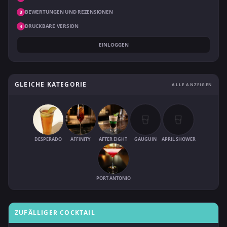
BEWERTUNGEN UND REZENSIONEN
3
DRUCKBARE VERSION
4
EINLOGGEN
GLEICHE KATEGORIE
ALLE ANZEIGEN
DESPERADO
AFFINITY
AFTER EIGHT
GAUGUIN
APRIL SHOWER
PORT ANTONIO
ZUFÄLLIGER COCKTAIL