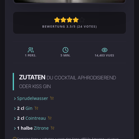
BEWERTUNG 3.5/5 (24 VOTES)
1 PERS.
5 MIN.
14,403 VUES
ZUTATEN
DU COCKTAIL APHRODISIEREND
ODER KISS GIN
Sprudelwasser
2 cl
Gin
2 cl
Cointreau
1 halbe
Zitrone
Certains liens « acheter » sont des liens affiliés Amazon : si vous