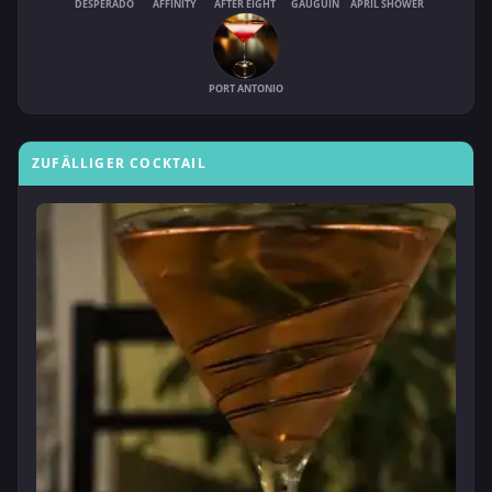
DESPERADO
AFFINITY
AFTER EIGHT
GAUGUIN
APRIL SHOWER
PORT ANTONIO
ZUFÄLLIGER COCKTAIL