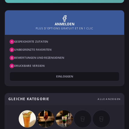
ANMELDEN
PLUS D'OPTIONS GRATUIT ET EN 1 CLIC
GESPEICHERTE ZUTATEN
1
UNBEGRENZTE FAVORITEN
2
BEWERTUNGEN UND REZENSIONEN
3
DRUCKBARE VERSION
4
EINLOGGEN
GLEICHE KATEGORIE
ALLE ANZEIGEN