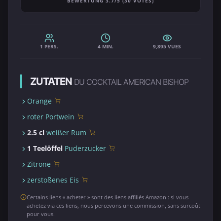
BEWERTUNG 3.7/5 (30 VOTES)
1 PERS.
4 MIN.
9,895 VUES
ZUTATEN
DU COCKTAIL AMERICAN BISHOP
Orange
roter Portwein
2.5 cl
weißer Rum
1 Teelöffel
Puderzucker
Zitrone
zerstoßenes Eis
Certains liens « acheter » sont des liens affiliés Amazon : si vous
achetez via ces liens, nous percevons une commission, sans surcoût
pour vous.