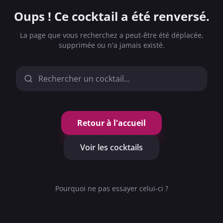
Oups ! Ce cocktail a été renversé.
La page que vous recherchez a peut-être été déplacée,
supprimée ou n'a jamais existé.
Retour à l'accueil
Voir les cocktails
FRUITÉ
LONG DRINK
ORANGE BLOSSOM
MODERNE
Pourquoi ne pas essayer celui-ci ?