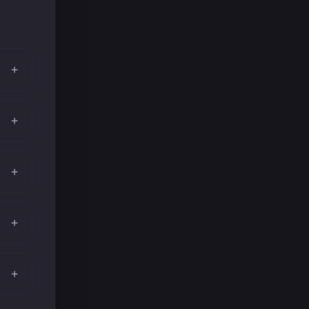
+
+
+
+
+