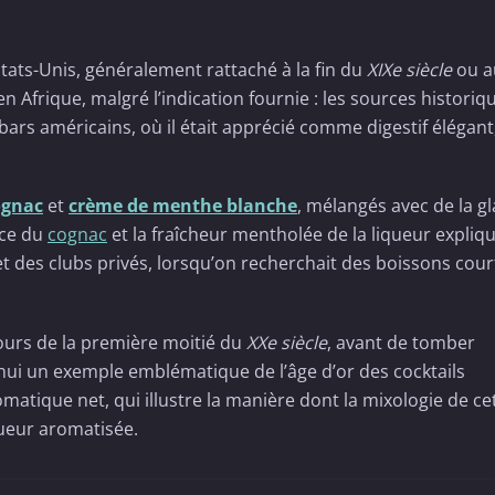
tats-Unis, généralement rattaché à la fin du
XIXe siècle
ou a
 en Afrique, malgré l’indication fournie : les sources historiq
ars américains, où il était apprécié comme digestif élégant,
ognac
et
crème de menthe blanche
, mélangés avec de la g
nce du
cognac
et la fraîcheur mentholée de la liqueur expliqu
et des clubs privés, lorsqu’on recherchait des boissons cour
cours de la première moitié du
XXe siècle
, avant de tomber
hui un exemple emblématique de l’âge d’or des cocktails
omatique net, qui illustre la manière dont la mixologie de ce
queur aromatisée.