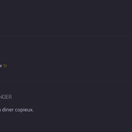
e
INGER
n diner copieux.