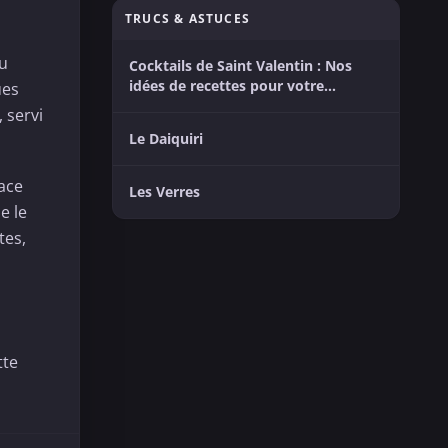
TRUCS & ASTUCES
u
Cocktails de Saint Valentin : Nos
idées de recettes pour votre
ues
moment entre amoureux
 servi
Le Daiquiri
lace
Les Verres
e le
tes,
tte