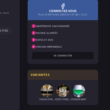
CONNECTEZ-VOUS
ns, nous
PLUS D'OPTIONS GRATUIT ET EN 1 CLIC
INGRÉDIENTS SAUVEGARDÉS
1
À-PAS
FAVORIS ILLIMITÉS
2
NOTES ET AVIS
3
VERSION IMPRIMABLE
4
SE CONNECTER
VARIANTES
VODKA STINGER
AZTEC STINGER
STINGER MINT