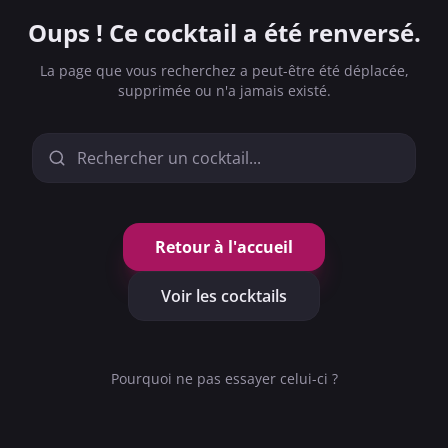
Oups ! Ce cocktail a été renversé.
La page que vous recherchez a peut-être été déplacée,
supprimée ou n'a jamais existé.
Retour à l'accueil
Voir les cocktails
GRANDS CLASSIQUES
RAFRAICHISSANT
TOM COLLINS
Pourquoi ne pas essayer celui-ci ?
⭐ SÉLECTION
4.3