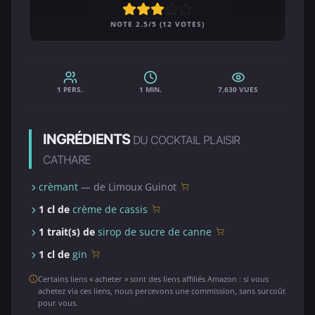
NOTE 2.5/5 (12 VOTES)
1 PERS.
1 MIN.
7,630 VUES
INGRÉDIENTS
DU COCKTAIL PLAISIR
CATHARE
crèmant
— de Limoux Guinot
1 cl de
crème de cassis
1 trait(s) de
sirop de sucre de canne
1 cl de
gin
Certains liens « acheter » sont des liens affiliés Amazon : si vous
achetez via ces liens, nous percevons une commission, sans surcoût
pour vous.