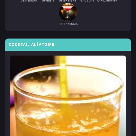
DESPERADO
AFFINITY
AFTER EIGHT
GAUGUIN
APRIL SHOWER
PORT ANTONIO
COCKTAIL ALÉATOIRE