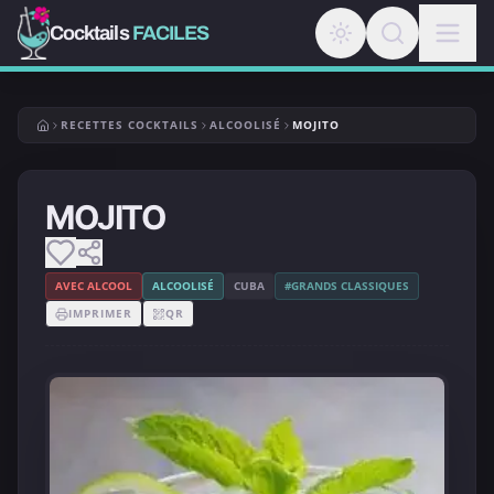
Cocktails
FACILES
RECETTES COCKTAILS
ALCOOLISÉ
MOJITO
MOJITO
AVEC ALCOOL
ALCOOLISÉ
CUBA
#GRANDS CLASSIQUES
IMPRIMER
QR