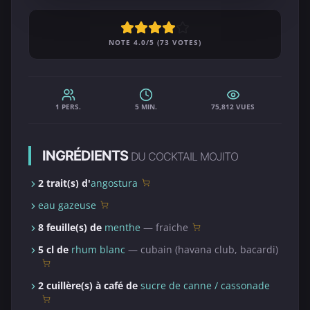
NOTE 4.0/5 (73 VOTES)
1 PERS.
5 MIN.
75,812 VUES
INGRÉDIENTS
DU COCKTAIL MOJITO
2 trait(s) d'
angostura
eau gazeuse
8 feuille(s) de
menthe
— fraiche
5 cl de
rhum blanc
— cubain (havana club, bacardi)
2 cuillère(s) à café de
sucre de canne / cassonade