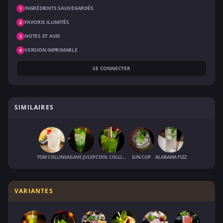
INGRÉDIENTS SAUVEGARDÉS
1
FAVORIS ILLIMITÉS
2
NOTES ET AVIS
3
VERSION IMPRIMABLE
4
SE CONNECTER
SIMILAIRES
TOM COLLINS
AGAVE JULEP
COOL COLLINS
GIN CUP
ALABAMA FIZZ
VARIANTES