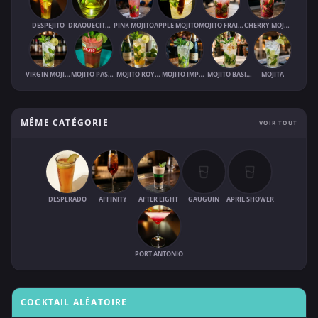
DESPEJITO
DRAQUECITO / DRAQUE
PINK MOJITO
APPLE MOJITO
MOJITO FRAISE
CHERRY MOJITO
VIRGIN MOJITO
MOJITO PASTÈQUE
MOJITO ROYAL
MOJITO IMPERIAL
MOJITO BASILIC
MOJITA
MÊME CATÉGORIE
VOIR TOUT
DESPERADO
AFFINITY
AFTER EIGHT
GAUGUIN
APRIL SHOWER
PORT ANTONIO
COCKTAIL ALÉATOIRE