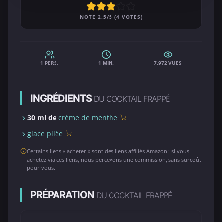
NOTE 2.5/5 (4 VOTES)
1 PERS.
1 MIN.
7,972 VUES
INGRÉDIENTS
DU COCKTAIL FRAPPÉ
30 ml de
crème de menthe
glace pilée
Certains liens « acheter » sont des liens affiliés Amazon : si vous
achetez via ces liens, nous percevons une commission, sans surcoût
pour vous.
PRÉPARATION
DU COCKTAIL FRAPPÉ