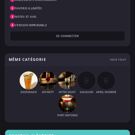
FAVORIS ILLIMITÉS
2
NOTES ET AVIS
3
VERSION IMPRIMABLE
4
SE CONNECTER
MÊME CATÉGORIE
VOIR TOUT
DESPERADO
AFFINITY
AFTER EIGHT
GAUGUIN
APRIL SHOWER
PORT ANTONIO