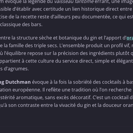
om évoque la légende du
vaisseau fantôme
errant, une imag
sible d’établir avec certitude un lien historique direct entre
écise de la recette reste d’ailleurs peu documentée, ce qui es
classique des bars.
entre la structure sèche et botanique du gin et l’apport d’
or
la famille des triple secs. L’ensemble produit un profil vif, 
ù l’équilibre repose sur la précision des ingrédients plutôt 
 appartient à cette culture du service direct, simple et élégant
es d’agrumes.
ing Dutchman
évoque à la fois la sobriété des cocktails à b
ation européenne. Il reflète une tradition où l’on recherche 
stérité aromatique, sans excès décoratif. C’est un cocktail d
u’à son contraste entre la vivacité du gin et la douceur ora