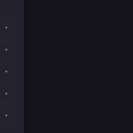
+
+
+
+
+