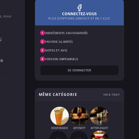
CONNECTEZ-VOUS
ns, nous
PLUS D'OPTIONS GRATUIT ET EN 1 CLIC
INGRÉDIENTS SAUVEGARDÉS
1
N
FAVORIS ILLIMITÉS
2
NOTES ET AVIS
3
VERSION IMPRIMABLE
le
4
SE CONNECTER
MÊME CATÉGORIE
VOIR TOUT
DESPERADO
AFFINITY
AFTER EIGHT