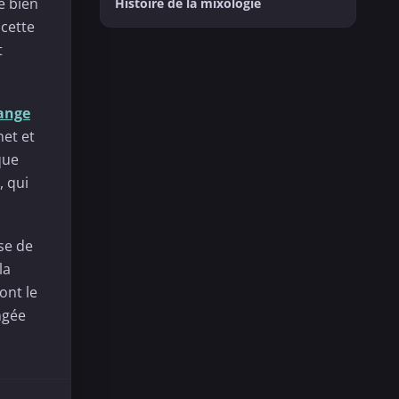
e bien
Histoire de la mixologie
 cette
t
ange
net et
que
, qui
ase de
la
ont le
ngée