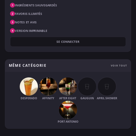
INGRÉDIENTS SAUVEGARDÉS
1
FAVORIS ILLIMITÉS
2
NOTES ET AVIS
3
VERSION IMPRIMABLE
4
SE CONNECTER
MÊME CATÉGORIE
VOIR TOUT
DESPERADO
AFFINITY
AFTER EIGHT
GAUGUIN
APRIL SHOWER
PORT ANTONIO