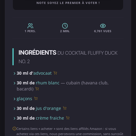
NOTE SOYEZ LE PREMIER À VOTER !
1 PERS.
2 MIN.
6,761 VUES
INGRÉDIENTS
DU COCKTAIL FLUFFY DUCK
NO. 2
30 ml d'
advocaat
30 ml de
rhum blanc
— cubain (havana club,
bacardi)
glaçons
30 ml de
jus d'orange
30 ml de
crème fraiche
Certains liens « acheter » sont des liens affiliés Amazon : si vous
achetez via ces liens, nous percevons une commission, sans surcoût