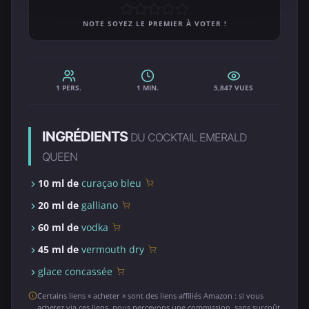
NOTE SOYEZ LE PREMIER À VOTER !
1 PERS.
1 MIN.
5,847 VUES
INGRÉDIENTS
DU COCKTAIL EMERALD
QUEEN
10 ml de
curaçao bleu
20 ml de
galliano
60 ml de
vodka
45 ml de
vermouth dry
glace concassée
Certains liens « acheter » sont des liens affiliés Amazon : si vous
achetez via ces liens, nous percevons une commission, sans surcoût