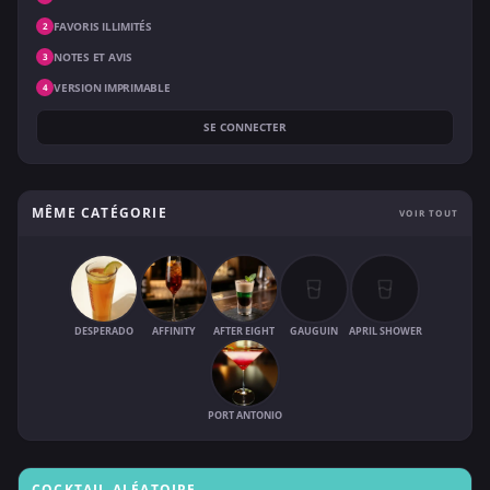
FAVORIS ILLIMITÉS
2
NOTES ET AVIS
3
VERSION IMPRIMABLE
4
SE CONNECTER
MÊME CATÉGORIE
VOIR TOUT
DESPERADO
AFFINITY
AFTER EIGHT
GAUGUIN
APRIL SHOWER
PORT ANTONIO
COCKTAIL ALÉATOIRE