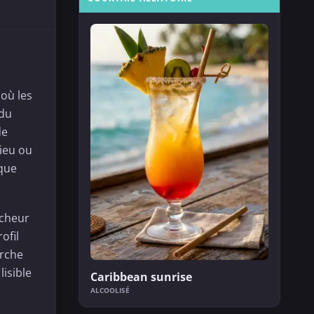
 où les
 du
de
lieu ou
 que
îcheur
rofil
erche
lisible
Caribbean sunrise
ALCOOLISÉ