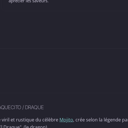
aprécier les saveurs.
AQUECITO / DRAQUE
 viril et rustique du célèbre
Mojito
, crée selon la légende pa
El Draque", (le dragon).