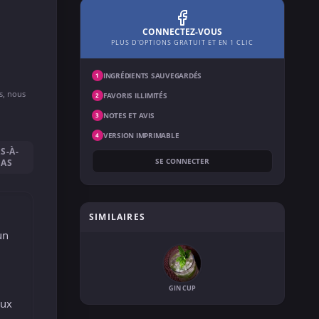
CONNECTEZ-VOUS
PLUS D'OPTIONS GRATUIT ET EN 1 CLIC
INGRÉDIENTS SAUVEGARDÉS
1
ns, nous
FAVORIS ILLIMITÉS
2
NOTES ET AVIS
3
VERSION IMPRIMABLE
4
S-À-
SE CONNECTER
PAS
SIMILAIRES
un
GIN CUP
eux