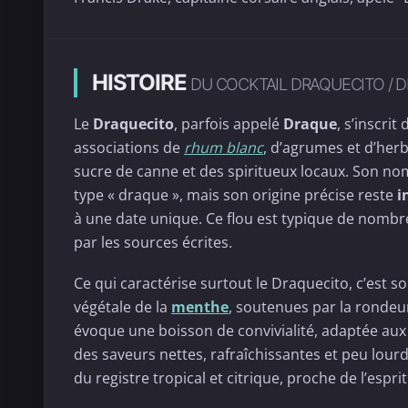
HISTOIRE
DU COCKTAIL DRAQUECITO / 
Le
Draquecito
, parfois appelé
Draque
, s’inscrit
associations de
rhum blanc
, d’agrumes et d’her
sucre de canne et des spiritueux locaux. Son nom 
type « draque », mais son origine précise reste
i
à une date unique. Ce flou est typique de nombr
par les sources écrites.
Ce qui caractérise surtout le Draquecito, c’est so
végétale de la
menthe
, soutenues par la ronde
évoque une boisson de convivialité, adaptée aux
des saveurs nettes, rafraîchissantes et peu lourde
du registre tropical et citrique, proche de l’espr