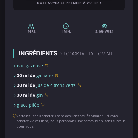
NOTE SOYEZ LE PREMIER À VOTER !
1 PERS.
1 MIN.
5,469 VUES
INGRÉDIENTS
DU COCKTAIL DOLOMINT
eau gazeuse
30 ml de
galliano
30 ml de
jus de citrons verts
30 ml de
gin
glace pilée
Certains liens « acheter » sont des liens affiliés Amazon : si vous
achetez via ces liens, nous percevons une commission, sans surcoût
pour vous.