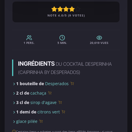
NOTE 4.0/5 (9 VOTES)
1 PERS.
5 MIN.
20,619 VUES
INGRÉDIENTS
DU COCKTAIL DESPERINHA
(CAIPIRINHA BY DESPERADOS)
1 bouteille de
Desperados
2 cl de
cachaça
3 cl de
sirop d'agave
1 demi de
citrons vert
glace pilée
Certains liens « acheter » sont des liens affiliés Amazon : si vous