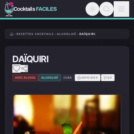
Cocktails
FACILES
RECETTES COCKTAILS
ALCOOLISÉ
DAÏQUIRI
DAÏQUIRI
AVEC ALCOOL
ALCOOLISÉ
CUBA
IMPRIMER
QR