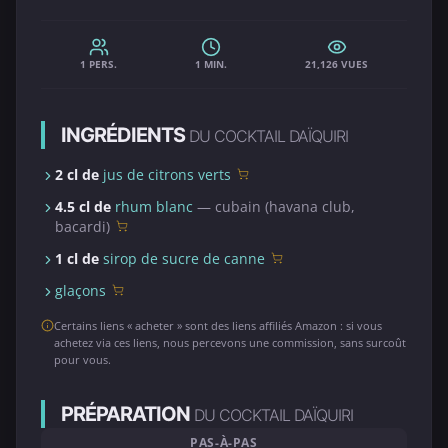
1 PERS.
1 MIN.
21,126 VUES
INGRÉDIENTS
DU COCKTAIL DAÏQUIRI
2 cl de
jus de citrons verts
4.5 cl de
rhum blanc
— cubain (havana club,
bacardi)
1 cl de
sirop de sucre de canne
glaçons
Certains liens « acheter » sont des liens affiliés Amazon : si vous
achetez via ces liens, nous percevons une commission, sans surcoût
pour vous.
PRÉPARATION
DU COCKTAIL DAÏQUIRI
PAS-À-PAS