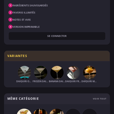
INGRÉDIENTS SAUVEGARDÉS
1
FAVORIS ILLIMITÉS
2
NOTES ET AVIS
3
VERSION IMPRIMABLE
4
SE CONNECTER
VARIANTES
DAIQUIRI ORIGINAL
FROZEN DAIQUIRI
BANANA DAIQUIRI (FROZEN)
DAIQUIRI FRAISE
DAÏQUIRI MANGUE GLACÉE
MÊME CATÉGORIE
VOIR TOUT