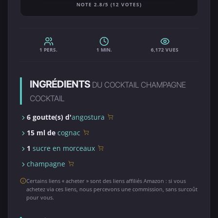
NOTE 2.8/5 (12 VOTES)
1 PERS.
1 MIN.
6,172 VUES
INGRÉDIENTS
DU COCKTAIL CHAMPAGNE
COCKTAIL
6 goutte(s) d'
angostura
15 ml de
cognac
1
sucre en morceaux
champagne
Certains liens « acheter » sont des liens affiliés Amazon : si vous
achetez via ces liens, nous percevons une commission, sans surcoût
pour vous.