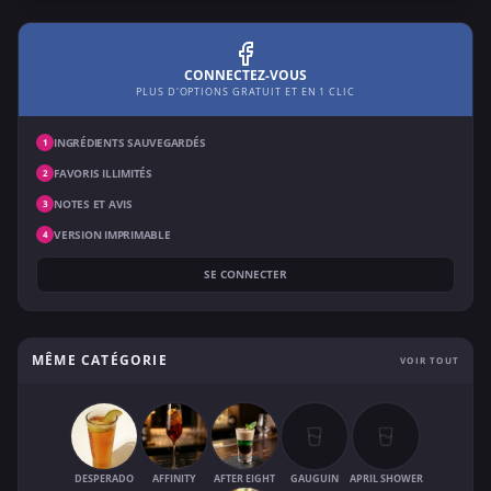
CONNECTEZ-VOUS
PLUS D'OPTIONS GRATUIT ET EN 1 CLIC
INGRÉDIENTS SAUVEGARDÉS
1
FAVORIS ILLIMITÉS
2
NOTES ET AVIS
3
VERSION IMPRIMABLE
4
SE CONNECTER
MÊME CATÉGORIE
VOIR TOUT
DESPERADO
AFFINITY
AFTER EIGHT
GAUGUIN
APRIL SHOWER