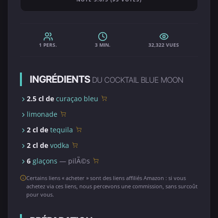
1 PERS.
3 MIN.
32,322 VUES
INGRÉDIENTS
DU COCKTAIL BLUE MOON
2.5 cl de
curaçao bleu
limonade
2 cl de
tequila
2 cl de
vodka
6
glaçons
— pilÃ©s
Certains liens « acheter » sont des liens affiliés Amazon : si vous
achetez via ces liens, nous percevons une commission, sans surcoût
pour vous.