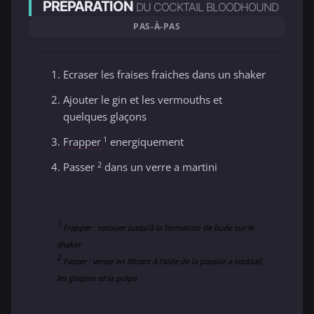
PRÉPARATION
DU COCKTAIL BLOODHOUND
PAS-À-PAS
Ecraser les fraises fraiches dans un shaker
Ajouter le gin et les vermouths et
quelques glaçons
1
Frapper
energiquement
2
Passer
dans un verre a martini
1
Frapper : secouer jusqu'à la formation de buée sur le
shaker
2
Passer : verser en filtrant à l'aide de la passoir a cocktail,
les glaçons et la pulpe