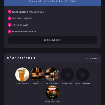
PLUS D'OPTIONS GRATUIT ET EN 1 CLIC
INGRÉDIENTS SAUVEGARDÉS
1
FAVORIS ILLIMITÉS
2
NOTES ET AVIS
3
VERSION IMPRIMABLE
4
SE CONNECTER
MÊME CATÉGORIE
VOIR TOUT
DESPERADO
AFFINITY
AFTER EIGHT
GAUGUIN
APRIL SHOWER
PORT ANTONIO