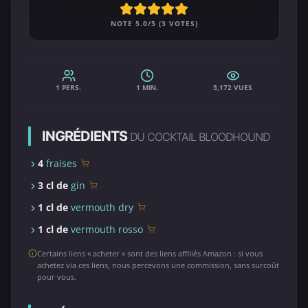
NOTE 5.0/5 (3 VOTES)
1 PERS.
1 MIN.
5,172 VUES
INGRÉDIENTS
DU COCKTAIL BLOODHOUND
4
fraises
3 cl de
gin
1 cl de
vermouth dry
1 cl de
vermouth rosso
Certains liens « acheter » sont des liens affiliés Amazon : si vous
achetez via ces liens, nous percevons une commission, sans surcoût
pour vous.