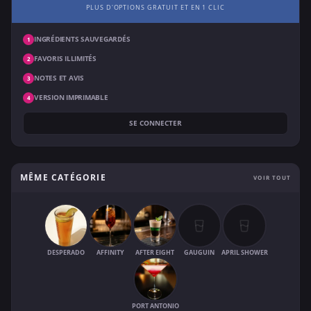
PLUS D'OPTIONS GRATUIT ET EN 1 CLIC
INGRÉDIENTS SAUVEGARDÉS
1
FAVORIS ILLIMITÉS
2
NOTES ET AVIS
3
VERSION IMPRIMABLE
4
SE CONNECTER
MÊME CATÉGORIE
VOIR TOUT
DESPERADO
AFFINITY
AFTER EIGHT
GAUGUIN
APRIL SHOWER
PORT ANTONIO