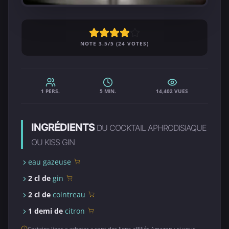
NOTE 3.5/5 (24 VOTES)
1 PERS.
5 MIN.
14,402 VUES
INGRÉDIENTS
DU COCKTAIL APHRODISIAQUE
OU KISS GIN
eau gazeuse
2 cl de
gin
2 cl de
cointreau
1 demi de
citron
Certains liens « acheter » sont des liens affiliés Amazon : si vous