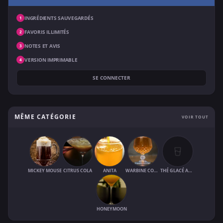
INGRÉDIENTS SAUVEGARDÉS
1
FAVORIS ILLIMITÉS
2
NOTES ET AVIS
3
VERSION IMPRIMABLE
4
SE CONNECTER
MÊME CATÉGORIE
VOIR TOUT
MICKEY MOUSE
CITRUS COLA
ANITA
WARBINE COOLER
THÉ GLACÉ AU JUS DE FRUITS
HONEYMOON