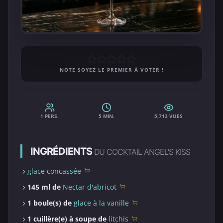
NOTE SOYEZ LE PREMIER À VOTER !
1 PERS.
5 MIN.
5,713 VUES
INGRÉDIENTS
DU COCKTAIL ANGEL'S KISS
glace concassée
145 ml de
Nectar d'abricot
1 boule(s) de
glace à la vanille
1 cuillère(e) à soupe de
litchis