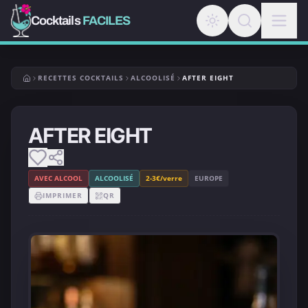
Cocktails
FACILES
RECETTES COCKTAILS
ALCOOLISÉ
AFTER EIGHT
AFTER EIGHT
AVEC ALCOOL
ALCOOLISÉ
2-3€/verre
EUROPE
IMPRIMER
QR